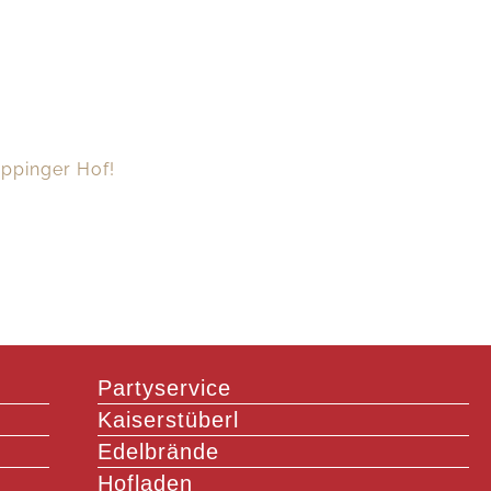
ppinger Hof!
Partyservice
Kaiserstüberl
Edelbrände
Hofladen