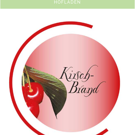
HOFLADEN
Prämierungen
Die Kriacherl
Esterl & Kaiser