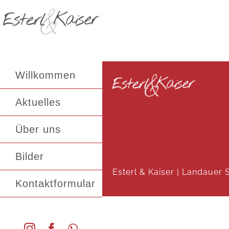
Zum
Inhalt
springen
Willkommen
Aktuelles
Über uns
Bilder
Esterl & Kaiser |
Landauer St
Kontaktformular